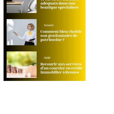
adéquats dans une
boutique spécialisée
Conseils
Comment bien choisir
son gestionnaire de
patrimoine ?
Crédit
Recourir aux services
d’un courtier en crédit
immobilier à Rennes