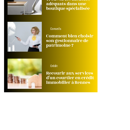
adéquats dans une
boutique spécialisée
Conseils
Comment bien choisir
son gestionnaire de
patrimoine ?
Crédit
Recourir aux services
d’un courtier en crédit
immobilier à Rennes