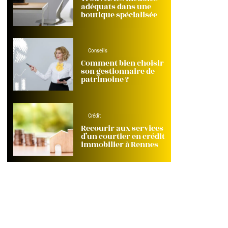
adéquats dans une
boutique spécialisée
Conseils
Comment bien choisir
son gestionnaire de
patrimoine ?
Crédit
Recourir aux services
d’un courtier en crédit
immobilier à Rennes