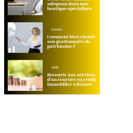
adéquats dans une
boutique spécialisée
Conseils
Comment bien choisir
son gestionnaire de
patrimoine ?
Crédit
Recourir aux services
d’un courtier en crédit
immobilier à Rennes