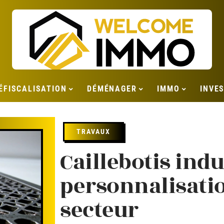
ÉFISCALISATION
DÉMÉNAGER
IMMO
INVE
TRAVAUX
Caillebotis indus
personnalisati
secteur