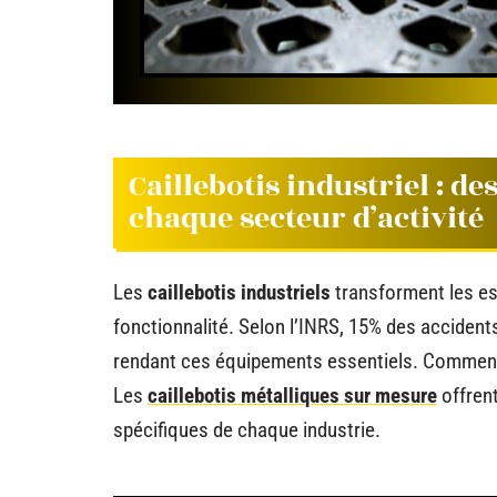
Caillebotis industriel : d
chaque secteur d’activité
Les
caillebotis industriels
transforment les es
fonctionnalité. Selon l’INRS, 15% des accidents
rendant ces équipements essentiels. Comment c
Les
caillebotis métalliques sur mesure
offren
spécifiques de chaque industrie.