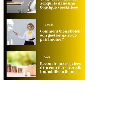
adéquats dans une
boutique spécialisée
Conseils
Comment bien choisir
son gestionnaire de
patrimoine ?
Crédit
Recourir aux services
d’un courtier en crédit
immobilier à Rennes