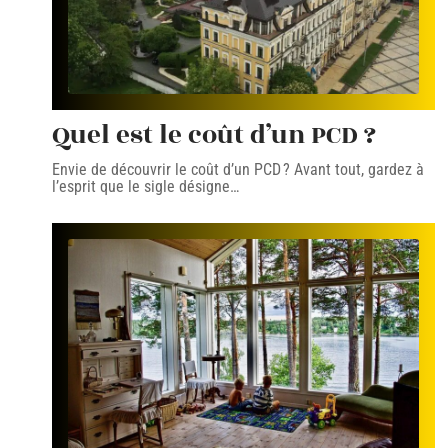
Quel est le coût d’un PCD ?
Envie de découvrir le coût d’un PCD ? Avant tout, gardez à
l’esprit que le sigle désigne
…