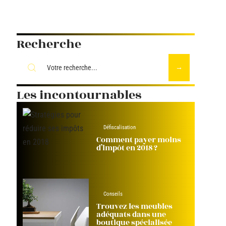
Recherche
Les incontournables
Défiscalisation
Comment payer moins
d’impôt en 2018 ?
Conseils
Trouvez les meubles
adéquats dans une
boutique spécialisée