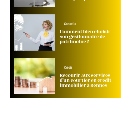
Conseils
Comment bien choisir
son gestionnaire de
patrimoine ?
Crédit
Recourir aux services
d’un courtier en crédit
immobilier à Rennes