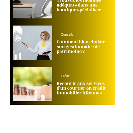
Trouvez les meubles
adéquats dans une
boutique spécialisée
Conseils
Comment bien choisir
son gestionnaire de
patrimoine ?
Crédit
Recourir aux services
d’un courtier en crédit
immobilier à Rennes